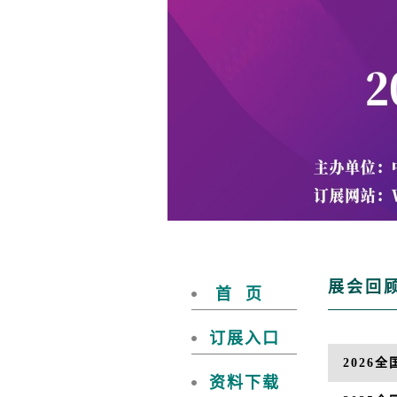
展会回
首 页
订展入口
2026
资料下载