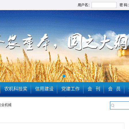
用户名：
密 码
农机科技奖
信用建设
党建工作
会 刊
会 员
农业机械