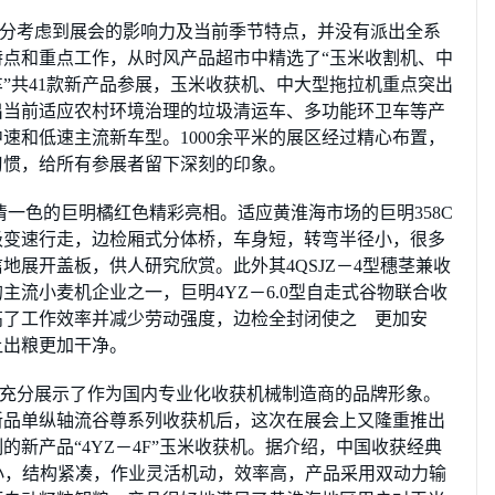
分考虑到展会的影响力及当前季节特点，并没有派出全系
点和重点工作，从时风产品超市中精选了“玉米收割机、中
”共41款新产品参展，玉米收获机、中大型拖拉机重点突出
出当前适应农村环境治理的垃圾清运车、多功能环卫车等产
速和低速主流新车型。1000余平米的展区经过精心布置，
习惯，给所有参展者留下深刻的印象。
清一色的巨明橘红色精彩亮相。适应黄淮海市场的巨明358C
级变速行走，边检厢式分体桥，车身短，转弯半径小，很多
地展开盖板，供人研究欣赏。此外其4QSJZ－4型穗茎兼收
主流小麦机企业之一，巨明4YZ－6.0型自走式谷物联合收
高了工作效率并减少劳动强度，边检全封闭使之 更加安
让出粮更加干净。
充分展示了作为国内专业化收获机械制造商的品牌形象。
新品单纵轴流谷尊系列收获机后，这次在展会上又隆重推出
新产品“4YZ－4F”玉米收获机。据介绍，中国收获经典
小，结构紧凑，作业灵活机动，效率高，产品采用双动力输