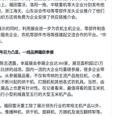
会上，福田雷沃、洛阳一拖、中联重机等大企业分别发布他
划，浙江海天、山东谷合传动等零部件龙头企业推介了他们
组织方还将免费为企业安排了供应链推介会。
展示的同时，利用展会进一步为农机主机企业、零部件制造
服务企业、农机零部件市场等搭建起交流合作的平台。”中
说。
号召力凸显，一线品牌踊跃参展
陈志透露，本届展会参展企业达360家，展览面积超过5万
采比拼的战场，国内一流的大企业均重磅参展，很多企业带
品。从参展展品看，不仅有传统的主流产品拖拉机，小麦、
来不断兴起的烘干机、打捆机和其他各式农机具。当然，由
在展品上也更有针对性。在记者看来，最值得看的是玉米机
两行小型机械直至五行的大型玉米机产品。
，福田雷沃重工除了展示领先行业的常规主机产品以外，
品，像播种机、烘干机、旋耕机、方捆机及液压翻转犁等。