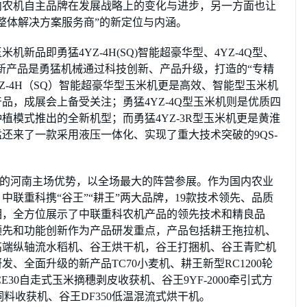
内农机自主品牌在发展战略上的变化与进步，另一方面也让
整体解决方案服务商”的新定位与内涵。
新品即勇猛4YZ-4H(SQ)智能超豪华型、4YZ-4Q型、
款新产品是勇猛机械通过科技创新、产品升级，打造的“专精
Z-4H（SQ）智能超豪华型玉米机更是高效、智能型玉米机
品，成展会上备受关注；勇猛4YZ-4Q型玉米机则是优质四
植模式推出的全新机型；而勇猛4YZ-3R型玉米机更是黄淮
还来了一款采用液压一体化、实现了重大技术突破的9QS-
的河南主场优势，以全场最大的阵营参展。作为国内农业
联重科携“谷王”“耕王”两大品牌，19款技术领先、品质
相，全方位展示了中联重科农机产品的领先技术和精良品
领先和功能创新作为产品研发重点，产品包括耕王拖拉机、
高端纵轴流水稻机、谷王烘干机，谷王打捆机、谷王青贮机
发、全面升级的新产品TC70小麦机、耕王新型RC1200轮
CE30自走式玉米摘穗剥皮收获机、谷王9YF-2000牵引式方
饲料收获机、谷王DF350低温混流式烘干机。