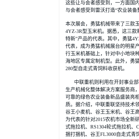
这些让与会者感受到，一方面国
与会者感受到雷沃打造“农业装备
本次展会，勇猛机械带来了三款玉米机
4YZ-3R型玉米机。据悉，这三
特新”产品的代表。其中，勇猛4Y
代表，成为勇猛机械展台的明星产
行玉米机基础上，针对中小地块种
海地区专属定制机型。此外，勇猛
280型自走式青饲料收获机。
中联重机则利用在开封事业部
生产机械化整体解决方案服务商，中
可靠的绿色农业装备新品盛装亮
质。据介绍，中联重联坚持技术
谷王小麦机、谷王玉米机、谷王
为代表的针对2015农机市场全新研
式拖拉机、RS1304轮式拖拉机、
捆打捆机、谷王FL3000自走式青