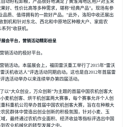
压自动籽粒卸粮，产品很好地满足了黄淮海地区用户对玉米
果好、性价比高等多种需求，堪称“经典产品”。现场有参
业品质、值得拥有的一款好产品。”此外，洛阳中收还展出
联合收割机和针对东北、西北和中原地区种粮大户、家庭农
G系列”收获机。
好展会平台，营销活动精彩纷呈
营销活动的极好平台。
营销活动。本届展会上，福田雷沃重工举行了2015年“雷沃
“雷沃机收达人”评选活动同期启动。这也是自2012年首届雷
长”评选活动举办以来连续举办第四届活动。
了以“大众创业，万众创新”为主题的首届中国农机创客大
分小麦机创客、烘干机创富两大赛事，每个赛事允许个人创
联重科重机公司举办首届中国农机创客大赛，旨在在种粮大
业农民群体中营造出创业创新的积极氛围，针对小麦、玉
区域，最终通过农机作业面积、经济收益等指标评选出中国
与到农业机械化的转型发展之中。