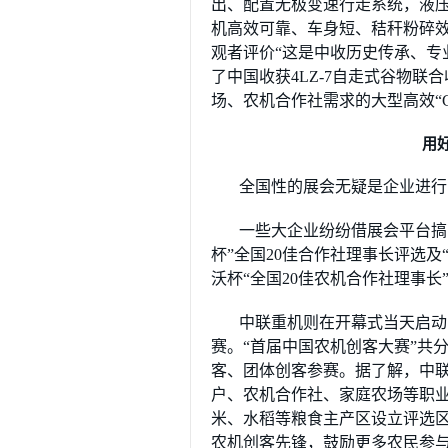
出、配置无极变速行走系统，液
机高效可靠、车身短、秸秆粉碎效
观者评价“这是中收历史传承、专
了中国收获4LZ-7自走式谷物
场、农机合作社需求的大型高效“
用
全国性的展会无疑是企业进行
一些大企业纷纷借展会平台搞
杯”全国20佳合作社理事长评选及
沃杯“全国20佳农机合作社理事
中联重机则在开幕式当天启动
赛。“首届中国农机创客大赛”共
客、团体创客参赛。据了解，中
户、农机合作社、家庭农场等职
米、水稻等粮食主产区设立评选
农机创客先锋，鼓励更多农民参