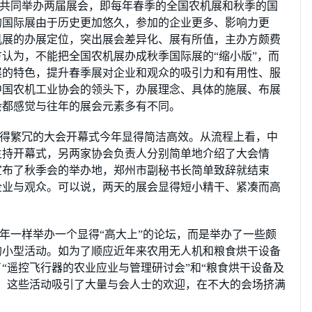
共同举办两届展会，即每年春季的全国农机展和秋季的国
的国际展由于历史更加悠久，参加的企业更多、影响力更
机展的办展定位，突出展会差异化、展有所值，主办方颇费
认为，不能把全国农机展办成秋季国际展的“缩小版”，而
展的特色，提升春季展对企业和观众的吸引力和有用性、服
中国农机工业协会的领头下，办展理念、具体的施展、布展
会都感觉与往年的展会元素多有不同。
得繁冗的大会开幕式今年显得简洁高效。从流程上看，中
主持开幕式，另两家协会负责人分别简单地介绍了大会情
宣布了秋季会的举办地，郑州市副秘书长简单致辞就结束
企业与观众。可以说，两天的展会显得短小精干、紧凑而高
年一样举办一个显得“高大上”的论坛，而是举办了一些颇
的小型活动。如为了顺应近年来农用无人机和粮食烘干设备
“遥控飞行器的农业应业与管理研讨会”和“粮食烘干设备及
。这些活动吸引了大量与会人士的欢迎，在不大的会场挤满