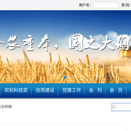
用户名：
密 码
农机科技奖
信用建设
党建工作
会 刊
会 员
农业机械