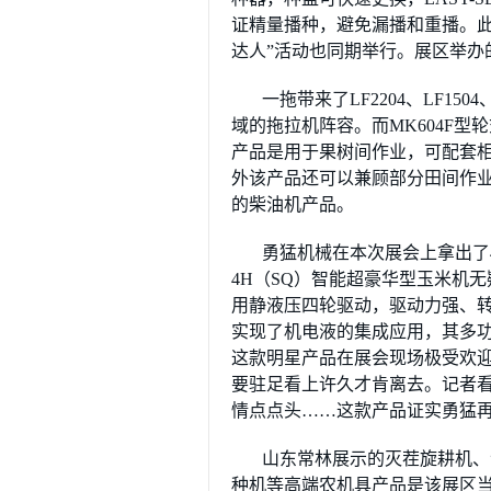
证精量播种，避免漏播和重播。此
达人”活动也同期举行。展区举办
一拖带来了LF2204、LF150
域的拖拉机阵容。而MK604F
产品是用于果树间作业，可配套
外该产品还可以兼顾部分田间作业。
的柴油机产品。
勇猛机械在本次展会上拿出了4YZ
4H（SQ）智能超豪华型玉米机
用静液压四轮驱动，驱动力强、转
实现了机电液的集成应用，其多
这款明星产品在展会现场极受欢
要驻足看上许久才肯离去。记者
情点点头……这款产品证实勇猛
山东常林展示的灭茬旋耕机、
种机等高端农机具产品是该展区