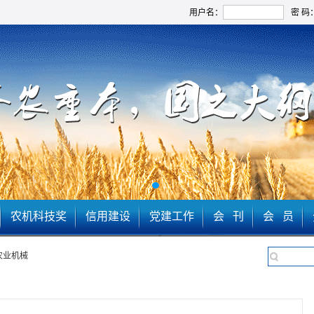
用户名：
密 码
农机科技奖
信用建设
党建工作
会 刊
会 员
农业机械