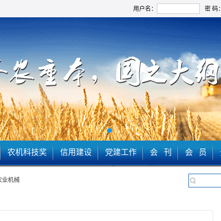
用户名：
密 码
农机科技奖
信用建设
党建工作
会 刊
会 员
农业机械